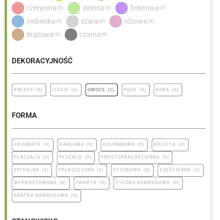
czerwona
zielona
fioletowa
(
0
)
(
0
)
(
0
)
niebieska
szara
różowa
(
0
)
(
0
)
(
0
)
brązowa
czarna
(
0
)
(
0
)
DEKORACYJNOŚĆ
KWIATY
(
0
)
LIŚCIE
(
0
)
OWOCE
(
1
)
PĘDY
(
0
)
KORA
(
0
)
FORMA
JAJOWATA
(
0
)
KARŁOWA
(
0
)
KOLUMNOWA
(
0
)
KULISTA
(
0
)
PŁACZĄCA
(
0
)
PŁOŻĄCA
(
0
)
PROSTOPADŁOŚCIENNA
(
0
)
SPIRALNA
(
0
)
SPŁASZCZONA
(
0
)
STOŻKOWA
(
0
)
SZEŚCIENNA
(
0
)
WYPROSTOWANA
(
0
)
ZWARTA
(
0
)
TYCZKA BAMBUSOWA
(
0
)
KRATKA BAMBUSOWA
(
0
)