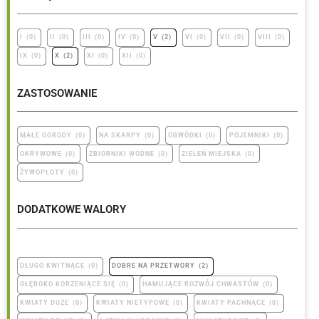
I
(
0
)
II
(
0
)
III
(
0
)
IV
(
0
)
V
(
2
)
VI
(
0
)
VII
(
0
)
VIII
(
0
)
IX
(
0
)
X
(
2
)
XI
(
0
)
XII
(
0
)
ZASTOSOWANIE
MAŁE OGRODY
(
0
)
NA SKARPY
(
0
)
OBWÓDKI
(
0
)
POJEMNIKI
(
0
)
OKRYWOWE
(
0
)
ZBIORNIKI WODNE
(
0
)
ZIELEŃ MIEJSKA
(
0
)
ŻYWOPŁOTY
(
0
)
DODATKOWE WALORY
DŁUGO KWITNĄCE
(
0
)
DOBRE NA PRZETWORY
(
2
)
GŁĘBOKO KORZENIĄCE SIĘ
(
0
)
HAMUJĄCE ROZWÓJ CHWASTÓW
(
0
)
KWIATY DUŻE
(
0
)
KWIATY NIETYPOWE
(
0
)
KWIATY PACHNĄCE
(
0
)