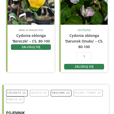
Onuku'
-
C5,
80-
100
BRAK W MAGAZYNIE
DOSTĘPNE
Cydonia oblonga
Cydonia oblonga
'Bereczki’ – C5, 80-100
'Darunok Onuku’ – C5,
80-100
ZALOGUJ SIĘ
ZALOGUJ SIĘ
LIŚCIASTE
(
2
)
IGLASTE
(
0
)
OWOCOWE
(
2
)
BYLINY I TRAWY
(
0
)
PNĄCZA
(
0
)
POJEMNIK