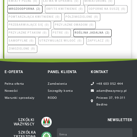
KWIATY PEŁNE
(
0
)
ŁATWA W UPRAWIE
(
0
)
MINIATUROWE
(
0
)
MROZOODPORNA
(
2
)
OBFITE KWITNIENIE
(
0
)
ODPORNE NA SUSZĘ
(
0
)
POWTARZAJĄCA KWITNIENIE
(
0
)
PÓŁZIMOZIELONE
(
0
)
PRZEBARWIAJĄCE SIĘ
(
0
)
PRZYJAZNE OWADOM
(
0
)
PRZYJAZNE PTAKOM
(
0
)
PSTRE
(
0
)
ROŚLINA JADALNA
(
2
)
SAMOPYLNE
(
0
)
UTRZYMUJĄCE WILGOĆ
(
0
)
ZAPYLACZ
(
0
)
ZIMOZIELONE
(
0
)
E-OFERTA
PANEL KLIENTA
KONTAKT
Pełna oferta
Zamówienia
+48 603 052 444
Nowości
Szczegóły konta
adam@wazynscy.pl
Warunki sprzedaży
RODO
Pniewo 37, 99-311
Bedlno
SZKÓŁKI
NEWSLETTER
WAŻYŃSCY
Firma
SZKÓŁKA
ZRZESZONA