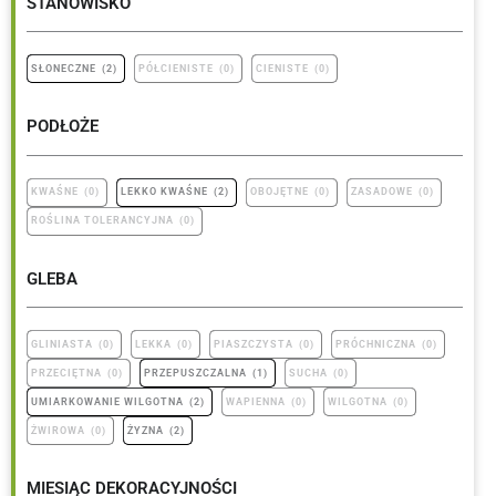
STANOWISKO
SŁONECZNE
(
2
)
PÓŁCIENISTE
(
0
)
CIENISTE
(
0
)
PODŁOŻE
KWAŚNE
(
0
)
LEKKO KWAŚNE
(
2
)
OBOJĘTNE
(
0
)
ZASADOWE
(
0
)
ROŚLINA TOLERANCYJNA
(
0
)
GLEBA
GLINIASTA
(
0
)
LEKKA
(
0
)
PIASZCZYSTA
(
0
)
PRÓCHNICZNA
(
0
)
PRZECIĘTNA
(
0
)
PRZEPUSZCZALNA
(
1
)
SUCHA
(
0
)
UMIARKOWANIE WILGOTNA
(
2
)
WAPIENNA
(
0
)
WILGOTNA
(
0
)
ŻWIROWA
(
0
)
ŻYZNA
(
2
)
MIESIĄC DEKORACYJNOŚCI