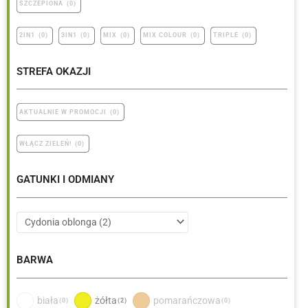
SZCZEPIONA
(
0
)
2IN1
(
0
)
3IN1
(
0
)
MIX
(
0
)
MIX COLOUR
(
0
)
TRIPLE
(
0
)
STREFA OKAZJI
AKTUALNIE W PROMOCJI
(
0
)
WŁĄCZ ZIELEŃ!
(
0
)
GATUNKI I ODMIANY
BARWA
biała
żółta
pomarańczowa
(
0
)
(
2
)
(
0
)