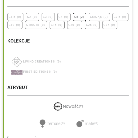
C1,5
(
0
)
C2
(
0
)
C3
(
0
)
C4
(
0
)
C5
(
2
)
C5/C7,5
(
0
)
C7,5
(
0
)
C10
(
0
)
C10/C15
(
0
)
C15
(
0
)
C20
(
0
)
C25
(
0
)
C27
(
0
)
KOLEKCJE
LIVING CREATIONS®
(
0
)
FIRST EDITIONS®
(
0
)
ATRYBUT
Nowość
(
2
)
female
male
(
0
)
(
0
)