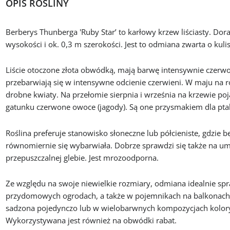
OPIS ROŚLINY
Berberys Thunberga 'Ruby Star’ to karłowy krzew liściasty. Dor
wysokości i ok. 0,3 m szerokości. Jest to odmiana zwarta o kul
Liście otoczone złota obwódką, mają barwę intensywnie czerw
przebarwiają się w intensywne odcienie czerwieni. W maju na roś
drobne kwiaty. Na przełomie sierpnia i września na krzewie po
gatunku czerwone owoce (jagody). Są one przysmakiem dla pt
Roślina preferuje stanowisko słoneczne lub półcieniste, gdzie bę
równomiernie się wybarwiała. Dobrze sprawdzi się także na um
przepuszczalnej glebie. Jest mrozoodporna.
Ze względu na swoje niewielkie rozmiary, odmiana idealnie sp
przydomowych ogrodach, a także w pojemnikach na balkonach 
sadzona pojedynczo lub w wielobarwnych kompozycjach kolor
Wykorzystywana jest również na obwódki rabat.