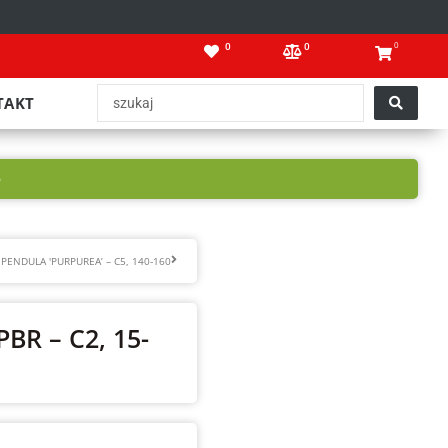
0
0
0
Search
TAKT
...
5
Następny
PENDULA 'PURPUREA’ – C5, 140-160
BR – C2, 15-