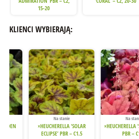
'ADMIRATION’ PBR – C2,
'CORAL’ – C2, 20-30
15-20
KLIENCI WYBIERAJĄ:
SALE!
SALE!
Na stanie
Na stan
A 'KEN’S
ACTINIDIA ARGUTA
ARONIA ×PRU
0-80
'PURPURNA SADOWA’ – C2,
'NERO’ – C3