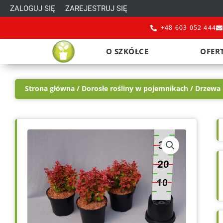
Przejdź
ZALOGUJ SIĘ
ZAREJESTRUJ SIĘ
do
+48 603 052 444
treści
O SZKÓŁCE
OFER
Strona główna
/
Dorosłe rośliny w pojemnikach
/
Drzewa i