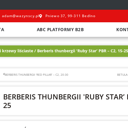
adam@wazynscy.pl
Pniewo 37, 99-311 Bedlno
TA
ABC PLATFORMY B2B
KON
 krzewy liściaste
/ Berberis thunbergii 'Ruby Star’ PBR – C2, 15-2
Prev
BERBERIS THUNBERGII 'RED PILLAR’ – C2, 20-30
BETULA 
BERBERIS THUNBERGII 'RUBY STAR’ P
25