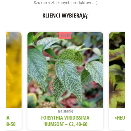
Szukamy zbliżonych produktów... :)
KLIENCI WYBIERAJĄ:
SALE!
Na stanie
EDIA
FORSYTHIA VIRIDISSIMA
×HEUCH
2, 30-50
'KUMSON’ – C2, 40-60