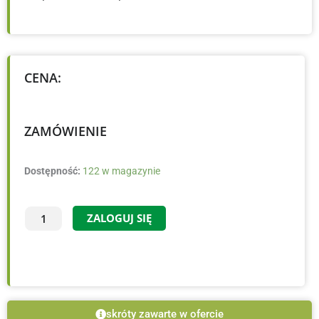
CENA:
ZAMÓWIENIE
ilość
Dostępność:
122 w magazynie
×Heucherella
'Golden
ZALOGUJ SIĘ
Zebra'
PBR
-
C1.5
skróty zawarte w ofercie