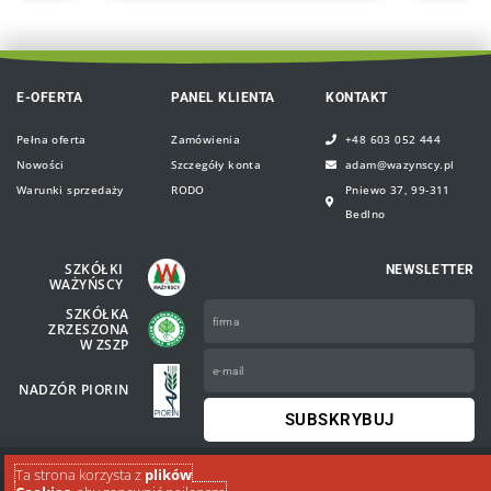
E-OFERTA
PANEL KLIENTA
KONTAKT
Pełna oferta
Zamówienia
+48 603 052 444
Nowości
Szczegóły konta
adam@wazynscy.pl
Warunki sprzedaży
RODO
Pniewo 37, 99-311
Bedlno
SZKÓŁKI
NEWSLETTER
WAŻYŃSCY
Firma
SZKÓŁKA
ZRZESZONA
W ZSZP
e-
mail
NADZÓR PIORIN
SUBSKRYBUJ
F
I
Copyright © 2024 DOROSŁE rośliny w pojemnikach Adam
Ta strona korzysta z
plików
a
n
Ważyński. Wszystkie prawa zastrzeżone.