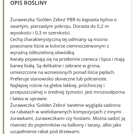
OPIS ROŚLINY
Żuraweczka 'Golden Zebra’ PBR to kępiasta bylina o
zwartym, pierzastym pokroju. Dorasta do 0,2 m
wysokości i 0,3 m szerokości.
Cechą charakterystyczną tej odmiany są mocno
powcinane liście w kolorze ciemnoczerwonym z
wyraźną żółtozieloną obwódką.
Kwiaty pojawiają się na przełomie czerwca i lipca i mają
barwę białą. Są delikatne i zebrane w grona,
umieszczone na wzniesionych ponad liście pędach.
Preferuje stanowisko słoneczne lub półcieniste.
Najlepiej rośnie na glebie lekkiej, próchniczej i
przepuszczalnej o średniej żyzności. Jest mrozoodporna
i łatwa w uprawie.
Żuraweczka 'Golden Zebra’ świetnie wygląda sadzona
na rabatach w wielobarwnych kompozycjach z innymi
żurawkami, żuraweczkami czy hostami. Można sadzić ją
również do pojemników na balkony i tarasy, albo jako
uzupełnienie rabat pod drzewami.