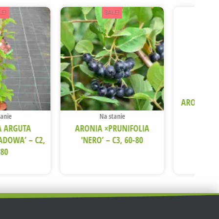
LE!
SALE!
Na
ARONIA M
C5
tanie
Na stanie
A ARGUTA
ARONIA ×PRUNIFOLIA
ADOWA’ – C2,
'NERO’ – C3, 60-80
-80