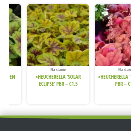
Na stanie
Na stan
'GOLDEN
×HEUCHERELLA 'SOLAR
×HEUCHERELLA '
 C1.5
ECLIPSE’ PBR – C1.5
PBR – C