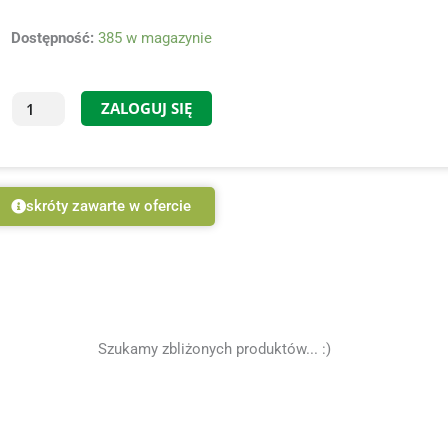
ilość
Dostępność:
385 w magazynie
Cornus
sericea
ZALOGUJ SIĘ
'Kelseyi'
-
C2,
20-
30
skróty zawarte w ofercie
Szukamy zbliżonych produktów... :)