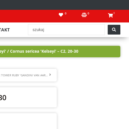
0
0
0
Search
TAKT
...
eyi'
/ Cornus sericea 'Kelseyi’ – C2, 20-30
Następny
HIBISCUS SYRIACUS FLOWER TOWER RUBY 'GANDINI VAN AART RUBY’ PBR – C2, 50-60
30