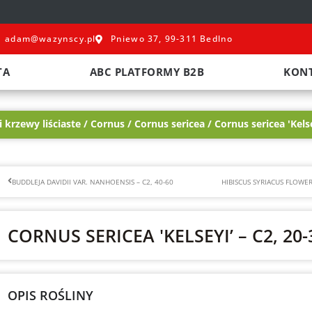
adam@wazynscy.pl
Pniewo 37, 99-311 Bedlno
TA
ABC PLATFORMY B2B
KON
 krzewy liściaste
/
Cornus
/
Cornus sericea
/
Cornus sericea 'Kels
Prev
BUDDLEJA DAVIDII VAR. NANHOENSIS – C2, 40-60
CORNUS SERICEA 'KELSEYI’ – C2, 20-
OPIS ROŚLINY