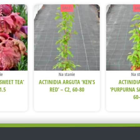
SALE!
SA
ie
Na stanie
Na s
SWEET TEA’
ACTINIDIA ARGUTA 'KEN’S
ACTINIDI
1.5
RED’ – C2, 60-80
'PURPURNA S
60