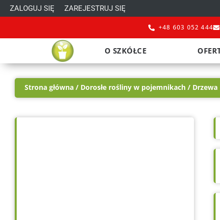
Przejdź
ZALOGUJ SIĘ
ZAREJESTRUJ SIĘ
do
+48 603 052 444
treści
O SZKÓŁCE
OFER
Strona główna
/
Dorosłe rośliny w pojemnikach
/
Drzewa i