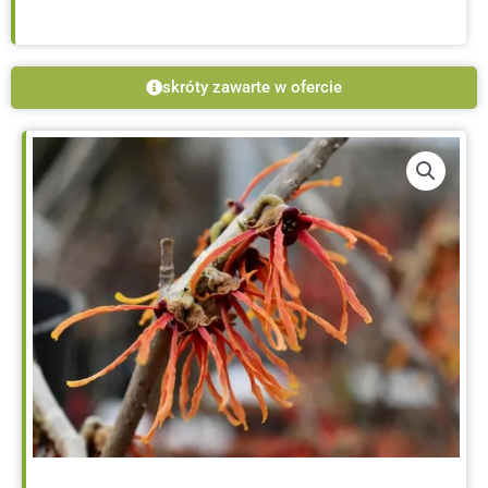
C4,
30-
40
skróty zawarte w ofercie