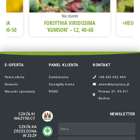
Na stanie
EDIA
FORSYTHIA VIRIDISSIMA
×HEUCH
2, 30-50
'KUMSON’ – C2, 40-60
E-OFERTA
PANEL KLIENTA
KONTAKT
Pełna oferta
Zamówienia
+48 603 052 444
Nowości
Szczegóły konta
adam@wazynscy.pl
Warunki sprzedaży
RODO
Pniewo 37, 99-311
Bedlno
SZKÓŁKI
NEWSLETTER
WAŻYŃSCY
Firma
SZKÓŁKA
ZRZESZONA
W ZSZP
e-