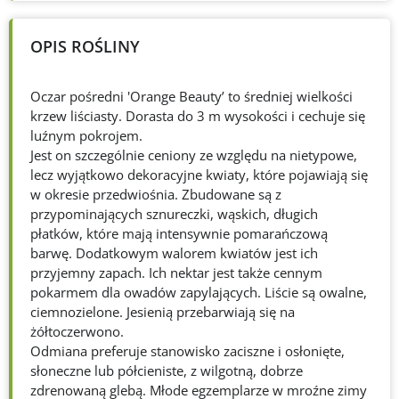
OPIS ROŚLINY
Oczar pośredni 'Orange Beauty’ to średniej wielkości
krzew liściasty. Dorasta do 3 m wysokości i cechuje się
luźnym pokrojem.
Jest on szczególnie ceniony ze względu na nietypowe,
lecz wyjątkowo dekoracyjne kwiaty, które pojawiają się
w okresie przedwiośnia. Zbudowane są z
przypominających sznureczki, wąskich, długich
płatków, które mają intensywnie pomarańczową
barwę. Dodatkowym walorem kwiatów jest ich
przyjemny zapach. Ich nektar jest także cennym
pokarmem dla owadów zapylających. Liście są owalne,
ciemnozielone. Jesienią przebarwiają się na
żółtoczerwono.
Odmiana preferuje stanowisko zaciszne i osłonięte,
słoneczne lub półcieniste, z wilgotną, dobrze
zdrenowaną glebą. Młode egzemplarze w mroźne zimy