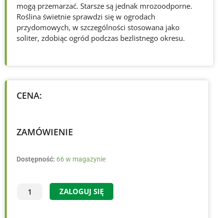
mogą przemarzać. Starsze są jednak mrozoodporne.
Roślina świetnie sprawdzi się w ogrodach
przydomowych, w szczególności stosowana jako
soliter, zdobiąc ogród podczas bezlistnego okresu.
CENA:
ZAMÓWIENIE
ilość
Dostępność:
66 w magazynie
Hamamelis
×intermedia
ZALOGUJ SIĘ
'Orange
Beauty'
-