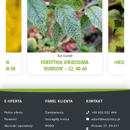
Na stanie
EDIA
FORSYTHIA VIRIDISSIMA
×HEUCH
2, 30-50
'KUMSON’ – C2, 40-60
E-OFERTA
PANEL KLIENTA
KONTAKT
Pełna oferta
Zamówienia
+48 603 052 444
Nowości
Szczegóły konta
adam@wazynscy.pl
Warunki sprzedaży
RODO
Pniewo 37, 99-311