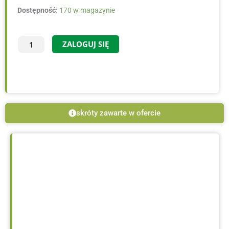
ilość
Dostępność:
170 w magazynie
Cornus
mas
ZALOGUJ SIĘ
'Golden
Glory'
-
C2,
30-
40
skróty zawarte w ofercie