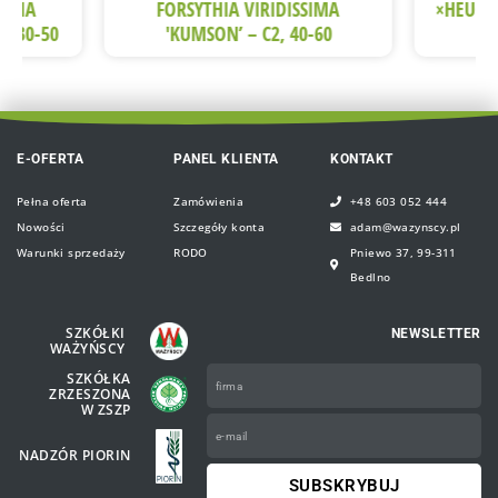
EDIA
FORSYTHIA VIRIDISSIMA
×HEUCH
2, 30-50
'KUMSON’ – C2, 40-60
E-OFERTA
PANEL KLIENTA
KONTAKT
Pełna oferta
Zamówienia
+48 603 052 444
Nowości
Szczegóły konta
adam@wazynscy.pl
Warunki sprzedaży
RODO
Pniewo 37, 99-311
Bedlno
SZKÓŁKI
NEWSLETTER
WAŻYŃSCY
Firma
SZKÓŁKA
ZRZESZONA
W ZSZP
e-
mail
NADZÓR PIORIN
SUBSKRYBUJ