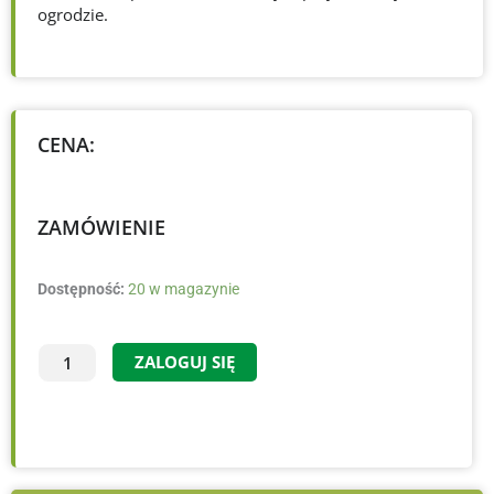
ogrodzie.
CENA:
ZAMÓWIENIE
ilość
Dostępność:
20 w magazynie
Heuchera
'Silver
ZALOGUJ SIĘ
Gumdrop'
-
C1.5