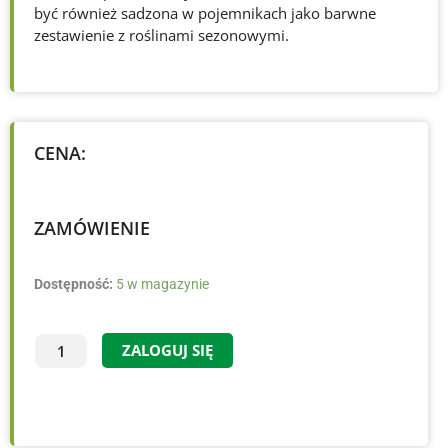
być również sadzona w pojemnikach jako barwne
zestawienie z roślinami sezonowymi.
CENA:
ZAMÓWIENIE
ilość
Dostępność:
5 w magazynie
×Heucherella
'Solar
ZALOGUJ SIĘ
Eclipse'
PBR
-
C1.5