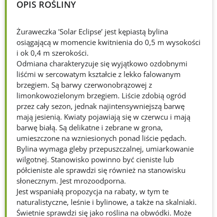
OPIS ROŚLINY
Żuraweczka 'Solar Eclipse’ jest kępiastą bylina
osiągającą w momencie kwitnienia do 0,5 m wysokości
i ok 0,4 m szerokości.
Odmiana charakteryzuje się wyjątkowo ozdobnymi
liśćmi w sercowatym kształcie z lekko falowanym
brzegiem. Są barwy czerwonobrązowej z
limonkowozielonym brzegiem. Liście zdobią ogród
przez cały sezon, jednak najintensywniejszą barwę
mają jesienią. Kwiaty pojawiają się w czerwcu i mają
barwę białą. Są delikatne i zebrane w grona,
umieszczone na wzniesionych ponad liście pędach.
Bylina wymaga gleby przepuszczalnej, umiarkowanie
wilgotnej. Stanowisko powinno być cieniste lub
półcieniste ale sprawdzi się również na stanowisku
słonecznym. Jest mrozoodporna.
Jest wspaniałą propozycja na rabaty, w tym te
naturalistyczne, leśnie i bylinowe, a także na skalniaki.
Świetnie sprawdzi się jako roślina na obwódki. Może