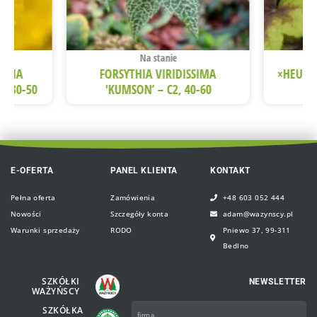
Na stanie
EDIA
FORSYTHIA VIRIDISSIMA
×HEUCH
2, 30-50
'KUMSON’ – C2, 40-60
E-OFERTA
PANEL KLIENTA
KONTAKT
Pełna oferta
Zamówienia
+48 603 052 444
Nowości
Szczegóły konta
adam@wazynscy.pl
Warunki sprzedaży
RODO
Pniewo 37, 99-311
Bedlno
SZKÓŁKI
NEWSLETTER
WAŻYŃSCY
Firma
SZKÓŁKA